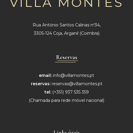
VILLA MONTÊS
Rua António Santos Calinas nº34,
3305-124 Coja, Arganil (Coimbra)
Reservas
email:
info@villamontes.pt
reservas:
reservas@villamontes.pt
tel:
(+351) 937 535 359
(Chamada para
rede móvel nacional)
Links úteis