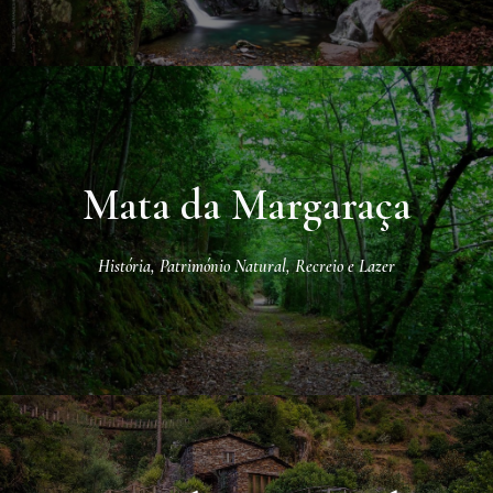
Mata da Margaraça
História
,
Património Natural
,
Recreio e Lazer