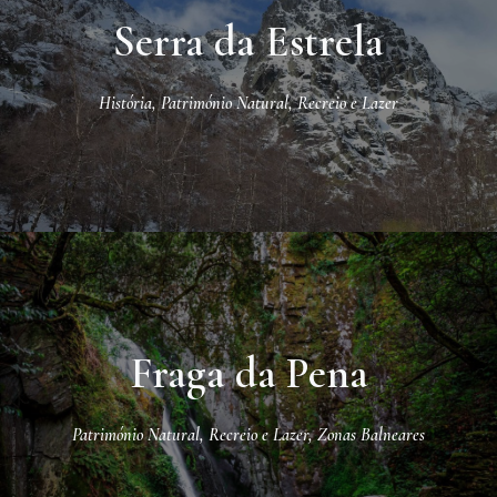
Serra da Estrela
História
,
Património Natural
,
Recreio e Lazer
Fraga da Pena
Património Natural
,
Recreio e Lazer
,
Zonas Balneares