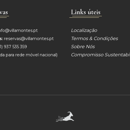
vas
Links úteis
Localização
nfo@villamontes.pt
Termos & Condições
s:
reservas@villamontes.pt
Sobre Nós
1) 937 535 359
Compromisso Sustentabi
da para
rede móvel nacional)