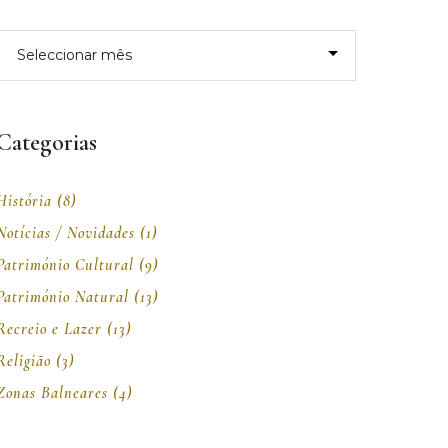
Arquivo
Categorias
História
(8)
Notícias / Novidades
(1)
Património Cultural
(9)
Património Natural
(13)
Recreio e Lazer
(13)
Religião
(3)
Zonas Balneares
(4)