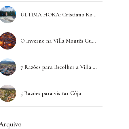
ÚLTIMA HORA: Cristiano Ronaldo Visita Secretamente a Villa Montês Guesthouse e Fica Fascinado pela Cascata da Fraga da Pena!
O Inverno na Villa Montês Guesthouse: 6 Razões para uma Estadia Memorável
7 Razões para Escolher a Villa Montês Guesthouse Durante Todo o Ano
5 Razões para visitar Côja
Arquivo