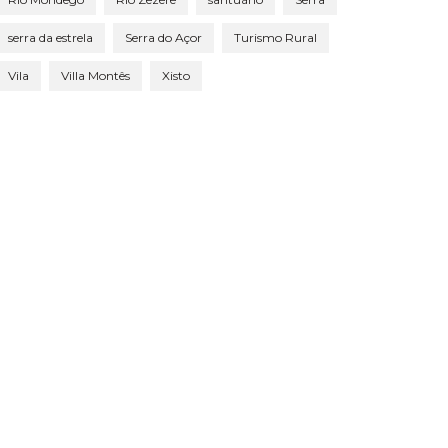
serra da estrela
Serra do Açor
Turismo Rural
Vila
Villa Montês
Xisto