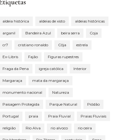
Etiquetas
aldeia histórica
aldeias de xisto
aldeias históricas
arganil
Bandeira Azul
beira serra
Coja
cr7
cristiano ronaldo
Côja
estrela
Ex-Libris
Fajão
Figuras rupestres
Fraga da Pena
igreja católica
Interior
Margaraça
mata da margaraça
monumento nacional
Natureza
Paisagem Protegida
Parque Natural
Piódão
Portugal
praia
Praia Fluvial
Praias Fluviais
religião
Rio Alva
rio alvoco
rio ceira
Rio Mondego
Rio Zêzere
santuário
Serra