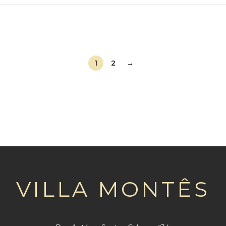
Posts
pagination
1
2
→
VILLA MONTÊS