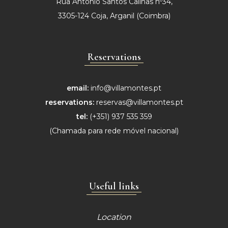
Rua António Santos Calinas nº34,
3305-124 Coja, Arganil (Coimbra)
Reservations
email:
info@villamontes.pt
reservations:
reservas@villamontes.pt
tel:
(+351) 937 535 359
(Chamada para
rede móvel nacional)
Useful links
Location